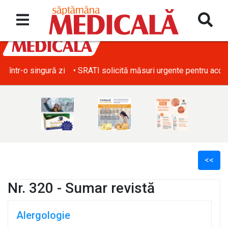
• SRATI solicită măsuri urgente pentru acoperirea deficitului d
<<
Nr. 320 - Sumar revistă
Alergologie
l