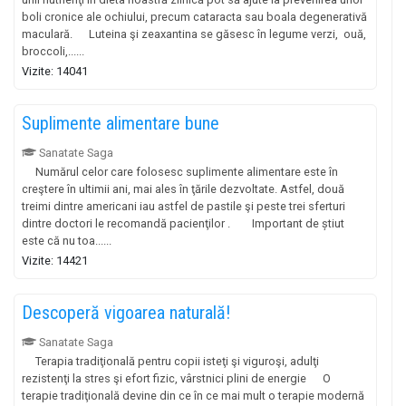
boli cronice ale ochiului, precum cataracta sau boala degenerativă
maculară. Luteina şi zeaxantina se găsesc în legume verzi, ouă,
broccoli,......
Vizite: 14041
Suplimente alimentare bune
Sanatate Saga
Numărul celor care folosesc suplimente alimentare este în
creştere în ultimii ani, mai ales în ţările dezvoltate. Astfel, două
treimi dintre americani iau astfel de pastile şi peste trei sferturi
dintre doctori le recomandă pacienţilor . Important de știut
este că nu toa......
Vizite: 14421
Descoperă vigoarea naturală!
Sanatate Saga
Terapia tradiţională pentru copii isteţi şi viguroşi, adulţi
rezistenţi la stres şi efort fizic, vârstnici plini de energie O
terapie tradiţională devine din ce în ce mai mult o terapie modernă