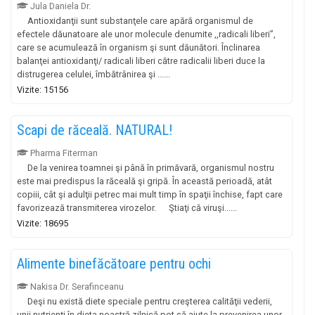
Jula Daniela Dr.
Antioxidanţii sunt substanţele care apără organismul de
efectele dăunatoare ale unor molecule denumite ,,radicali liberi”,
care se acumulează în organism şi sunt dăunători. Înclinarea
balanţei antioxidanţi/ radicali liberi către radicalii liberi duce la
distrugerea celulei, îmbătrânirea şi ......
Vizite: 15156
Scapi de răceală. NATURAL!
Pharma Fiterman
De la venirea toamnei şi până în primăvară, organismul nostru
este mai predispus la răceală şi gripă. În această perioadă, atât
copiii, cât şi adulţii petrec mai mult timp în spaţii închise, fapt care
favorizează transmiterea virozelor. Ştiaţi că viruşi......
Vizite: 18695
Alimente binefăcătoare pentru ochi
Nakisa Dr. Serafinceanu
Deşi nu există diete speciale pentru creşterea calităţii vederii,
unii nutrienţi în dieta noastră zilnică pot să ajute la prevenirea unor