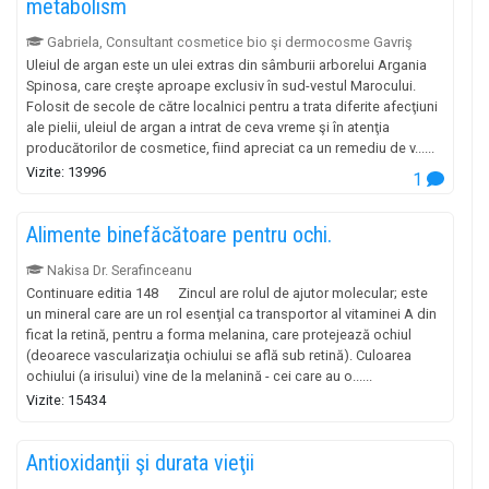
metabolism
Gabriela, Consultant cosmetice bio şi dermocosme Gavriş
Uleiul de argan este un ulei extras din sâmburii arborelui Argania
Spinosa, care creşte aproape exclusiv în sud-vestul Marocului.
Folosit de secole de către localnici pentru a trata diferite afecţiuni
ale pielii, uleiul de argan a intrat de ceva vreme şi în atenţia
producătorilor de cosmetice, fiind apreciat ca un remediu de v......
Vizite: 13996
1
Alimente binefăcătoare pentru ochi.
Nakisa Dr. Serafinceanu
Continuare editia 148 Zincul are rolul de ajutor molecular; este
un mineral care are un rol esenţial ca transportor al vitaminei A din
ficat la retină, pentru a forma melanina, care protejează ochiul
(deoarece vascularizaţia ochiului se află sub retină). Culoarea
ochiului (a irisului) vine de la melanină - cei care au o......
Vizite: 15434
Antioxidanţii şi durata vieţii