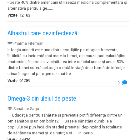
- peste 40% dintre americani utilizează medicina complementară şi
alternativă pentru a ge......
Vizite: 12183
Albastrul care dezinfectează
Pharma Fiterman
Infecţia urinară este una dintre condiţiile patologice frecvente,
întâlnită cu incidenţă mai mare la femei, din cauza particularităţilor
anatomice, în special vecinătatea între orificiul urinar şi anus. 50%
dintre femei suferă cel puţin o dată în viaţă de o formă de infecţie
urinară, agentul patogen cel mai fre......
Vizite: 61289
2
Omega-3 din uleiul de pește
Sanatate Saga
Educaţia pentru sănătate şi prevenţia pot fi diferenţa dintre un
om sănătos şi un om bolnav. Bazele sănătăţii durabile a
copilului se pun încă din stadiul prenatal, depinzând în totalitate
de sănătatea mamei şi de nutriţia ei. În perio......
Vizite: 14478