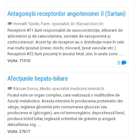
Antagoniştii receptorilor angiotensinei II (Sartani)
Horvath Tünde, Farm. specialist; Dr. Răzvan Dorc Dr.
Receptorii AT1 Sunt responsabili de vasoconstricţie, eliberare de
aldosteron şi de catecolamine, secreţie de vasopresină şi
corticosteroizi. Acest tip de receptori au o distribuţie mare în cele
mai multe ţesuturi (creier, rinichi, miocard, ţesut vascular etc.)
Receptorii AT2 Sunt prezenţi în ţesutul fetal, uter, în unele zone ......
Vizite: 71310
3
Afecţiunile hepato-biliare
Răzvan Dorcu, Medic specialist medicină internă Dr.
Ficatul este un organ complex, care realizează o multitudine de
funcţii metabolice. Acesta intervine în producerea proteinelor din
sânge, reglarea glicemiei prin consumarea glucozei sau
producerea ei (glicogen), are rol termoreglator, depozitează fierul,
produce lichid biliar, reglează schimbul de grăsimi şi asigură
detoxifierea org......
Vizite: 27617