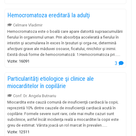
Hemocromatoza ereditară la adulţi
Celmare Vladimir
Hemocromatoza este o boală care apare datorită supraacumulării
fierului în organismul uman. Prin absorbţia accelerată a fierului în
intestin şi acumularea în exces în ţesuturi şi orga-ne, determină
afecţiuni grave ale măduvei osoase, ficatului, rinichilor şi inimii.
Există două forme de hemocromatoză: 1.Hemocromatoza pri......
Vizite: 16091
3
Particularităţi etiologice şi clinice ale
miocarditelor în copilărie
Conf. Dr. Angela Butnariu
Miocardita este cauză comună de insuficienţă cardiacă la copii;
reprezintă 10% dintre cauzele de insuficienţă cardiacă acută în
copilărie. Formele severe sunt rare; cele mai multe cazuri sunt
subclinice, astfel încât incidenţa reală a miocarditei la copii este
greu de estimat. Vârsta joacă un rol marcat în prevalen......
Vizite: 12511