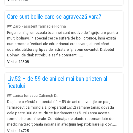
Care sunt bolile care se agravează vara?
Zaro - asistent farmacie Florina
Frigul iernii şi umezeala toamnei sunt motive de îngrijorare pentru
mulţi bolnavi, în special cei ce suferă de boli cronice, însă există
numeroase afecţiuni ale căror riscuri cresc vara, atunci când
soarele, căldura şi lipsa de hidratare îşi spun cuvântul. Diabetul
Bolnavii de diabet trebuie să fie constant ......
Vizite: 12308
Liv.52 – de 59 de ani cel mai bun prieten al
ficatului
Larisa Ionescu Călineşti Dr.
Deşi are o vârstă respectabilă – 59 de ani de evoluţie pe piaţa
farmaceutică mondială, preparatul Liv.52 rămâne tânăr, dovadă
cele peste 300 de studii ce fundamentează utilizarea acestei
formule herbominerale. Combinaţia de plante recomandate de
medicina tradiţională indiană în afecţiuni hepatobiliare îşi dov......
Vizite: 14725