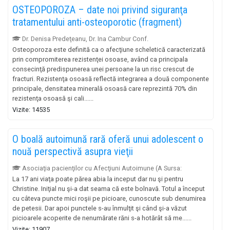
OSTEOPOROZA – date noi privind siguranţa
tratamentului anti-osteoporotic (fragment)
Dr. Denisa Predeţeanu, Dr. Ina Cambur Conf.
Osteoporoza este definită ca o afecţiune scheletică caracterizată
prin compromiterea rezistenţei osoase, având ca principala
consecinţă predispunerea unei persoane la un risc crescut de
fracturi. Rezistenţa osoasă reflectă integrarea a două componente
principale, densitatea minerală osoasă care reprezintă 70% din
rezistenţa osoasă şi cali......
Vizite: 14535
O boală autoimună rară oferă unui adolescent o
nouă perspectivă asupra vieţii
Asociaţia pacienţilor cu Afecţiuni Autoimune (A Sursa:
La 17 ani viaţa poate părea abia la inceput dar nu şi pentru
Christine. Iniţial nu şi-a dat seama că este bolnavă. Totul a început
cu câteva puncte mici roşii pe picioare, cunoscute sub denumirea
de petesii. Dar apoi punctele s-au înmulţit şi când şi-a văzut
picioarele acoperite de nenumărate răni s-a hotărât să me......
Vizite: 11907