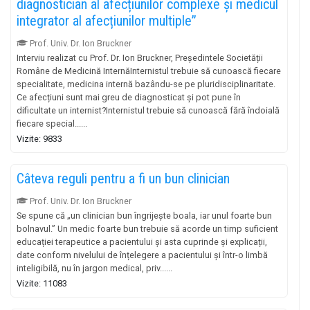
diagnostician al afecțiunilor complexe și medicul
integrator al afecțiunilor multiple”
Prof. Univ. Dr. Ion Bruckner
Interviu realizat cu Prof. Dr. Ion Bruckner, Președintele Societății
Române de Medicină InternăInternistul trebuie să cunoască fiecare
specialitate, medicina internă bazându-se pe pluridisciplinaritate.
Ce afecțiuni sunt mai greu de diagnosticat și pot pune în
dificultate un internist?Internistul trebuie să cunoască fără îndoială
fiecare special......
Vizite: 9833
Câteva reguli pentru a fi un bun clinician
Prof. Univ. Dr. Ion Bruckner
Se spune că „un clinician bun îngrijește boala, iar unul foarte bun
bolnavul.” Un medic foarte bun trebuie să acorde un timp suficient
educației terapeutice a pacientului și asta cuprinde și explicații,
date conform nivelului de înțelegere a pacientului și într-o limbă
inteligibilă, nu în jargon medical, priv......
Vizite: 11083