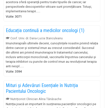
acestora oferă speranță pentru toate tipurile de cancer, iar
perspectivele descoperirilor viitoare sunt promițătoare. Totuși,
implementarea terapii......
Vizite: 3071
Educația continuă a medicilor oncologi (1)
Conf. Univ. dr. Dana-Lucia Stanculeanu
ImunoterapiaÎn ultimele decenii, cunoștințele noastre privind relația
dintre cancer și sistemul imun au crescut considerabil. Succesul
din ultimii ani privind imunoterapia în tratamentul cancerului,
inclusiv anticorpii monoclonali, vaccinurile împotriva cancerului și
terapia inhibitori cu puncte de control imun au revoluționat terapia
anti neopl......
Vizite: 3594
Mituri și Adevăruri Esențiale în Nutriția
Pacientului Oncologic
Nutriționist Clinician Alina Tănăsache
Nutriția joacă un important în susținerea pacienților oncologici pe