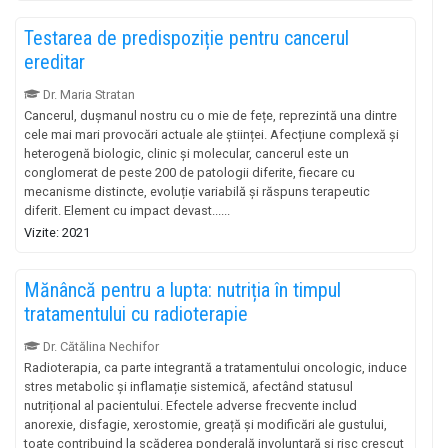
Testarea de predispoziție pentru cancerul
ereditar
Dr. Maria Stratan
Cancerul, dușmanul nostru cu o mie de fețe, reprezintă una dintre
cele mai mari provocări actuale ale științei. Afecțiune complexă și
heterogenă biologic, clinic și molecular, cancerul este un
conglomerat de peste 200 de patologii diferite, fiecare cu
mecanisme distincte, evoluție variabilă și răspuns terapeutic
diferit. Element cu impact devast......
Vizite: 2021
Mănâncă pentru a lupta: nutriția în timpul
tratamentului cu radioterapie
Dr. Cătălina Nechifor
Radioterapia, ca parte integrantă a tratamentului oncologic, induce
stres metabolic și inflamație sistemică, afectând statusul
nutrițional al pacientului. Efectele adverse frecvente includ
anorexie, disfagie, xerostomie, greață și modificări ale gustului,
toate contribuind la scăderea ponderală involuntară și risc crescut