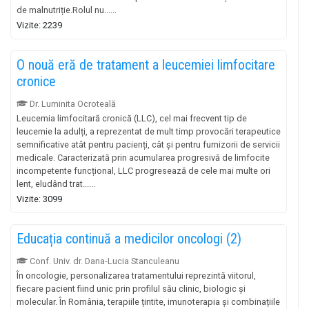
de malnutriție.Rolul nu......
Vizite: 2239
O nouă eră de tratament a leucemiei limfocitare
cronice
Dr. Luminita Ocroteală
Leucemia limfocitară cronică (LLC), cel mai frecvent tip de
leucemie la adulți, a reprezentat de mult timp provocări terapeutice
semnificative atât pentru pacienți, cât și pentru furnizorii de servicii
medicale. Caracterizată prin acumularea progresivă de limfocite
incompetente funcțional, LLC progresează de cele mai multe ori
lent, eludând trat......
Vizite: 3099
Educația continuă a medicilor oncologi (2)
Conf. Univ. dr. Dana-Lucia Stanculeanu
În oncologie, personalizarea tratamentului reprezintă viitorul,
fiecare pacient fiind unic prin profilul său clinic, biologic și
molecular. În România, terapiile țintite, imunoterapia și combinațiile