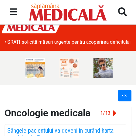
• SRATI solicită măsuri urgente pentru acoperirea deficitului d
<<
Oncologie medicala
1/13
l
Sângele pacientului va deveni în curând harta