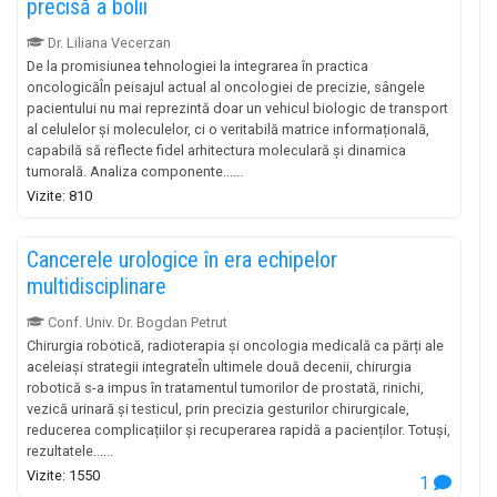
precisă a bolii
Dr. Liliana Vecerzan
De la promisiunea tehnologiei la integrarea în practica
oncologicăÎn peisajul actual al oncologiei de precizie, sângele
pacientului nu mai reprezintă doar un vehicul biologic de transport
al celulelor și moleculelor, ci o veritabilă matrice informațională,
capabilă să reflecte fidel arhitectura moleculară și dinamica
tumorală. Analiza componente......
Vizite: 810
Cancerele urologice în era echipelor
multidisciplinare
Conf. Univ. Dr. Bogdan Petrut
Chirurgia robotică, radioterapia și oncologia medicală ca părți ale
aceleiași strategii integrateÎn ultimele două decenii, chirurgia
robotică s-a impus în tratamentul tumorilor de prostată, rinichi,
vezică urinară și testicul, prin precizia gesturilor chirurgicale,
reducerea complicațiilor și recuperarea rapidă a pacienților. Totuși,
rezultatele......
Vizite: 1550
1