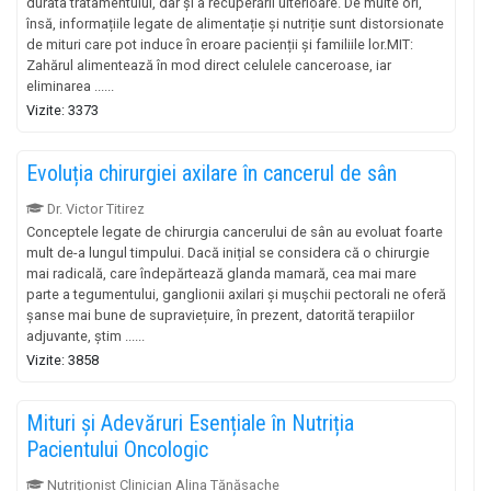
durata tratamentului, dar și a recuperării ulterioare. De multe ori,
însă, informațiile legate de alimentație și nutriție sunt distorsionate
de mituri care pot induce în eroare pacienții și familiile lor.MIT:
Zahărul alimentează în mod direct celulele canceroase, iar
eliminarea ......
Vizite: 3373
Evoluția chirurgiei axilare în cancerul de sân
Dr. Victor Titirez
Conceptele legate de chirurgia cancerului de sân au evoluat foarte
mult de-a lungul timpului. Dacă inițial se considera că o chirurgie
mai radicală, care îndepărtează glanda mamară, cea mai mare
parte a tegumentului, ganglionii axilari și mușchii pectorali ne oferă
șanse mai bune de supraviețuire, în prezent, datorită terapiilor
adjuvante, știm ......
Vizite: 3858
Mituri și Adevăruri Esențiale în Nutriția
Pacientului Oncologic
Nutriționist Clinician Alina Tănăsache