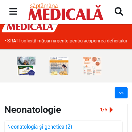
• SRATI solicită măsuri urgente pentru acoperirea deficitului d
<<
Neonatologie
1/5
l
Neonatologia și genetica (2)