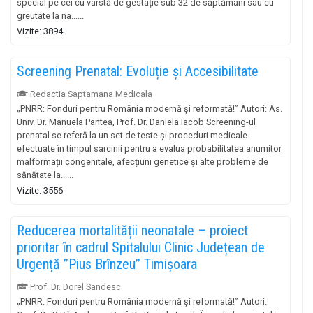
special pe cei cu vârstă de gestație sub 32 de săptămâni sau cu
greutate la na......
Vizite: 3894
Screening Prenatal: Evoluție și Accesibilitate
Redactia Saptamana Medicala
„PNRR: Fonduri pentru România modernă și reformată!” Autori: As.
Univ. Dr. Manuela Pantea, Prof. Dr. Daniela Iacob Screening-ul
prenatal se referă la un set de teste și proceduri medicale
efectuate în timpul sarcinii pentru a evalua probabilitatea anumitor
malformații congenitale, afecțiuni genetice și alte probleme de
sănătate la......
Vizite: 3556
Reducerea mortalității neonatale – proiect
prioritar în cadrul Spitalului Clinic Județean de
Urgență ”Pius Brînzeu” Timișoara
Prof. Dr. Dorel Sandesc
„PNRR: Fonduri pentru România modernă și reformată!” Autori: