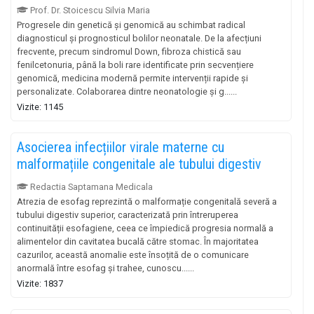
Prof. Dr. Stoicescu Silvia Maria
Progresele din genetică și genomică au schimbat radical
diagnosticul și prognosticul bolilor neonatale. De la afecțiuni
frecvente, precum sindromul Down, fibroza chistică sau
fenilcetonuria, până la boli rare identificate prin secvențiere
genomică, medicina modernă permite intervenții rapide și
personalizate. Colaborarea dintre neonatologie și g......
Vizite: 1145
Asocierea infecțiilor virale materne cu
malformațiile congenitale ale tubului digestiv
Redactia Saptamana Medicala
Atrezia de esofag reprezintă o malformație congenitală severă a
tubului digestiv superior, caracterizată prin întreruperea
continuității esofagiene, ceea ce împiedică progresia normală a
alimentelor din cavitatea bucală către stomac. În majoritatea
cazurilor, această anomalie este însoțită de o comunicare
anormală între esofag și trahee, cunoscu......
Vizite: 1837