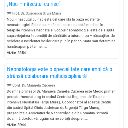
„Nou – născutul cu risc“
Prof. Dr. Stoicescu Silvia Maria
Nou – născutul cu risc este cel care stă la baza existenței
neonatologiei. Este noul – născut care se asistă medical în
terapiile intensive neonatale. Scopul neonatologiei este de a ajuta
supraviețuirea în condiții de sănătăte a tuturor nou – născuților, de
scădere a incidenței bolilor care pun în pericol viața sau determină
handicapuri pe terme......
Vizite: 3354
Neonatologia este o specialitate care implică o
strânsă colaborare multidisciplinară!
Conf. Dr. Manuela Cucerea
Doamna profesor Dr. Manuela Camelia Cucerea este Medic primar
pediatru/neonatolog în cadrul Centrului Regional de Terapie
Intensivă Neonatală Târgu Mureş, Coordonator al acestui Centru
din cadrul Spital Clinic Judeţean de Urgenţă Târgu Mureş,
președintele Asociației de Neonatologie din România.Stimată
doamnă doctor, vă rugăm să ne vorbiți despre......
Vizite: 3944