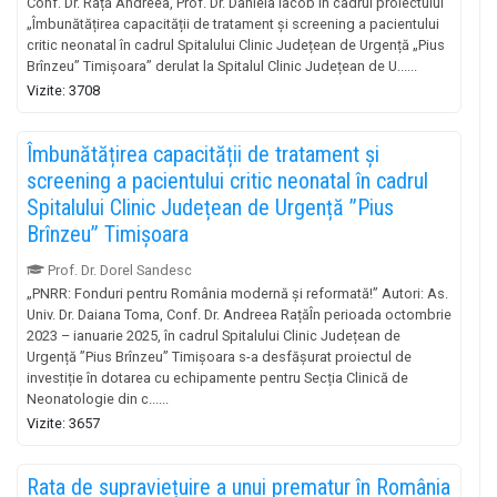
Conf. Dr. Rață Andreea, Prof. Dr. Daniela Iacob În cadrul proiectului
„Îmbunătățirea capacității de tratament și screening a pacientului
critic neonatal în cadrul Spitalului Clinic Județean de Urgență „Pius
Brînzeu” Timișoara” derulat la Spitalul Clinic Județean de U......
Vizite: 3708
Îmbunătățirea capacității de tratament și
screening a pacientului critic neonatal în cadrul
Spitalului Clinic Județean de Urgență ”Pius
Brînzeu” Timișoara
Prof. Dr. Dorel Sandesc
„PNRR: Fonduri pentru România modernă și reformată!” Autori: As.
Univ. Dr. Daiana Toma, Conf. Dr. Andreea RațăÎn perioada octombrie
2023 – ianuarie 2025, în cadrul Spitalului Clinic Județean de
Urgență ”Pius Brînzeu” Timișoara s-a desfășurat proiectul de
investiție în dotarea cu echipamente pentru Secția Clinică de
Neonatologie din c......
Vizite: 3657
Rata de supraviețuire a unui prematur în România