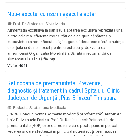
Nou-născutul cu risc în eșecul alăptării
Prof. Dr. Stoicescu Silvia Maria
Alimentaţia exclusivă la sân sau alăptarea exclusivă reprezintă una
dintre cele mai eficiente modalități de a asigura sănătatea și
supraviețuirea nou-născutului și sugarului deoarece oferă o nutriție
esențială și de neînlocuit pentru creșterea și dezvoltarea
armonioasă.Organizația Mondială a Sănătății recomandă ca
alimentația la sân să fie iniți......
Vizite: 4041
Retinopatia de prematuritate: Prevenire,
diagnostic și tratament în cadrul Spitalului Clinic
Județean de Urgență „Pius Brînzeu” Timișoara
Redactia Saptamana Medicala
„PNRR: Fonduri pentru România modernă și reformată!” Autori: As.
Univ. Dr. Manuela Pantea, Prof. Dr. Daniela IacobRetinopatia de
prematuritate (ROP) este o afecțiune care poate pune în pericol
vederea și care afectează în principal nou-născuții prematur, în