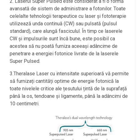
2. Laserul Super Pulsed este considerat a fi o formă
avansată de sistem de administrare a fotonilor. Toate
celelalte tehnologii terapeutice cu laser și fototerapie
utilizează unda continuă (CW) sau pulsată (pulsul
standard), care alungă fasciculul. În timp ce laserele
CW și impulsurile sunt încă bune, este posibil ca
acestea să nu poată furniza aceeași adâncime de
penetrare a energiei fotonice livrate de la laserele
Super Pulsed.
3.Theralase Laser cu intensitate superioară vă permite
să furnizați cantități optime de energie fotonică la
toate nivelele critice ale țesutului țintă de la suprafață
până la os, tendoane și ligamente, până la adâncimi de
10 centimetri.