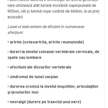
care utilizează atât lumină invizibilă superpulsată de
905nm, cât și lumină roșie vizibilă de 660nm, la un preț
accesibil.
Laser-ul este extrem de eficient în numeroase
afecţiuni:
• artrite (osteoartrita, artrite reumatoide)
•
dureri la nivelul coloanei vertebrale cervicale, de
spate sau lombare
• afectiuni ale discurilor vertebrale
• sindromul de tunel carpian
• durerea cronică la nivelul muşchilor, articulaţiilor
şi ţesuturilor moi
• nevralgii (durere pe traectul unui nerv)