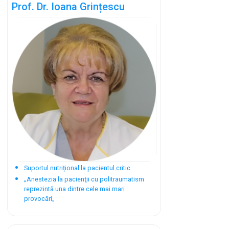
Prof. Dr. Ioana Grințescu
Suportul nutrițional la pacientul critic
„Anestezia la pacienţii cu politraumatism
reprezintă una dintre cele mai mari
provocări„