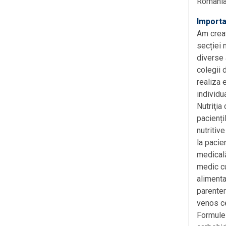
România
Importan
Am creat
secției n
diverse 
colegii d
realiza 
individua
Nutriţia
pacienți
nutritiv
la pacie
medicală
medic cu
alimenta
parenter
venos ce
Formulel