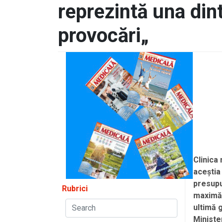
reprezintă una din
provocări„
Clinica 
aceștia
presupu
Rubrici
maximă 
ultimă 
Minister