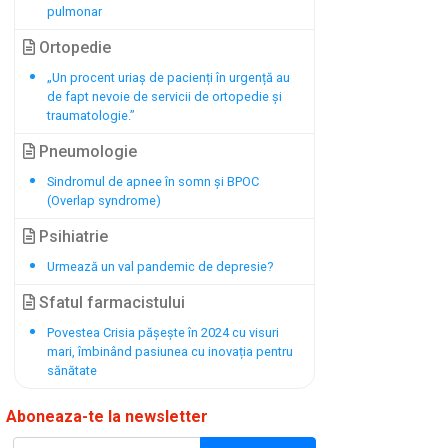
pulmonar
Ortopedie
„Un procent uriaș de pacienți în urgență au
de fapt nevoie de servicii de ortopedie și
traumatologie.’’
Pneumologie
Sindromul de apnee în somn și BPOC
(Overlap syndrome)
Psihiatrie
Urmează un val pandemic de depresie?
Sfatul farmacistului
Povestea Crisia pășește în 2024 cu visuri
mari, îmbinând pasiunea cu inovația pentru
sănătate
Aboneaza-te la newsletter