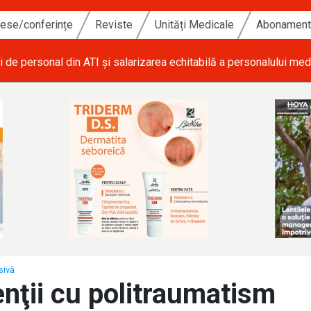
ese/conferințe
Reviste
Unități Medicale
Abonamen
i de personal din ATI și salarizarea echitabilă a personalului med
sivă
enţii cu politraumatism