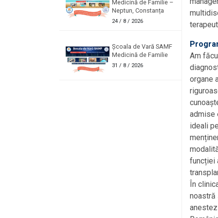
managem
Medicină de Familie –
Neptun, Constanța
multidisc
24
/ 8 / 2026
terapeut
Program
Școala de Vară SAMF
Medicină de Familie
Am făcut
31
/ 8 / 2026
diagnost
organe a
riguroas
cunoaște
admise e
ideali p
menținer
modalită
funcției
transpla
În clini
noastră 
anestezi