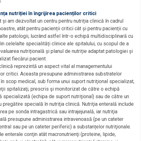
.
ța nutriției în îngrijirea pacienților critici
 și am dezvoltat un centru pentru nutriția clinică în cadrul
oastre, atât pentru pacienții critici cât și pentru pacienții cu
alte patologii, lucrând astfel într-o echipă multidisciplinară cu
in celelalte specialități clinice ale spitalului, cu scopul de a
evaluarea nutrițională și planul de nutriție adaptat patologiei și
lizat fiecărui pacient.
 clinică reprezintă un aspect vital al managementului
lor critici. Aceasta presupune administrarea substratelor
e în scop medical, sub forma unui suport nutriţional specializat,
nţii spitalizaţi, prescris şi monitorizat de către o echipă
 specializată (echipa de suport nutriţional) sau de către un
 pregătire specială în nutriţia clinică. Nutriţia enterală include
rea pe sonda intragastrică sau intrajejunală, iar nutriţia
ală presupune administrarea intravenoasă (pe un cateter
ntral sau pe un cateter periferic) a substanțelor nutriţionale.
e enterale conţin atât macronutrienţi (proteine, lipide,