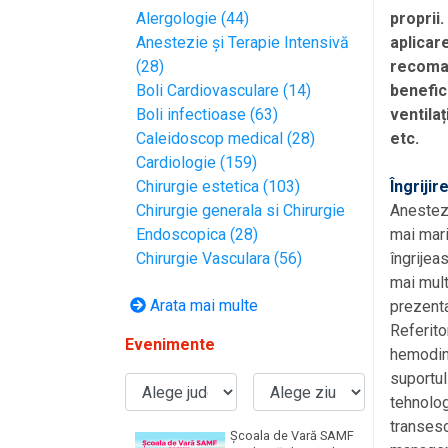
Alergologie (44)
proprii
Anestezie și Terapie Intensivă
aplicar
(28)
recoman
Boli Cardiovasculare (14)
benefic
Boli infectioase (63)
ventila
Caleidoscop medical (28)
etc.
Cardiologie (159)
Chirurgie estetica (103)
Îngriji
Chirurgie generala si Chirurgie
Anestezi
Endoscopica (28)
mai mari
Chirurgie Vasculara (56)
îngrijea
mai mult
Arata mai multe
prezenta
Referito
Evenimente
hemodina
suportul
tehnolo
transeso
Școala de Vară SAMF