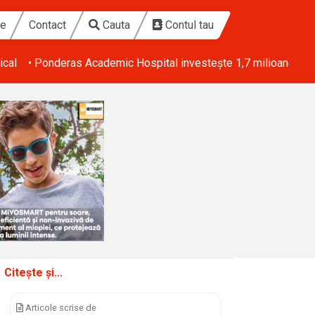
te
Contact
Cauta
Contul tau
ical
• Ponderas Academic Hospital investește 1,7 milioane de eu
Citește și...
Articole scrise de