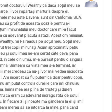
promit doctorului Wealthy că dacă soțul meu se
oarce, îi voi împărtăși mărturia despre el.
ele meu este Davena, sunt din California, SUA.
au să profit de această ocazie pentru a-i
țumi minunatului meu doctor care mi-a făcut
ța cu adevărat plăcută astăzi. Acest om minunat,
 Wealthy, mi l-a readus pe soțul meu. Soțul meu
vut trei copii minunați. Acum aproximativ patru
, eu și soțul meu ne-am certat câte ceva, până
d, în cele din urmă, m-a părăsit pentru o singură
mnă. Simțeam că viața mea s-a terminat, iar
iii mei credeau că nu-și vor mai vedea niciodată
ăl. Am încercat să fiu puternică doar pentru copii,
 nu am putut controla durerile care îmi chinuiau
ma. Inima mea era plină de tristeți și dureri
tru că eram cu adevărat îndrăgostită de soțul
. În fiecare zi și noapte mă gândeam la el și îmi
eam mereu să se întoarcă la mine, până când