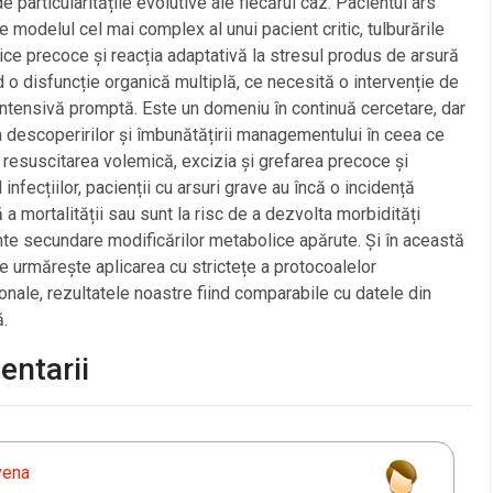
de particularitățile evolutive ale fiecărui caz. Pacientul ars
e modelul cel mai complex al unui pacient critic, tulburările
ce precoce și reacția adaptativă la stresul produs de arsură
 o disfuncție organică multiplă, ce necesită o intervenție de
intensivă promptă. Este un domeniu în continuă cercetare, dar
a descoperirilor și îmbunătățirii managementului în ceea ce
 resuscitarea volemică, excizia și grefarea precoce și
 infecțiilor, pacienții cu arsuri grave au încă o incidență
 a mortalității sau sunt la risc de a dezvolta morbidități
te secundare modificărilor metabolice apărute. Și în această
e urmărește aplicarea cu strictețe a protocoalelor
ionale, rezultatele noastre fiind comparabile cu datele din
ă.
ntarii
vena