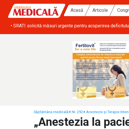
Acasă
Articole
Congr
ă zi
• SRATI solicită măsuri urgente pentru acoperirea deficitulu
Săptămâna medicală
Nr. 292
Anestezie și Terapie Inten
„Anestezia la paci