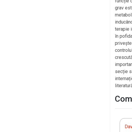
funcție 
grav est
metaboli
inducând
terapie 
în pofid
privește
controlul
crescută
importan
secție s
internaț
literatur
Come
Da