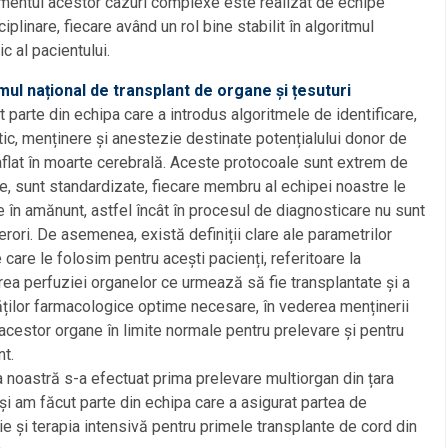
entul acestor cazuri complexe este realizat de echipe
iplinare, fiecare având un rol bine stabilit în algoritmul
ic al pacientului.
ul național de transplant de organe și țesuturi
 parte din echipa care a introdus algoritmele de identificare,
ic, menținere și anestezie destinate potențialului donor de
flat în moarte cerebrală. Aceste protocoale sunt extrem de
e, sunt standardizate, fiecare membru al echipei noastre le
 în amănunt, astfel încât în procesul de diagnosticare nu sunt
rori. De asemenea, există definiții clare ale parametrilor
e care le folosim pentru acești pacienți, referitoare la
ea perfuziei organelor ce urmează să fie transplantate și a
ților farmacologice optime necesare, în vederea menținerii
 acestor organe în limite normale pentru prelevare și pentru
nt.
ca noastră s-a efectuat prima prelevare multiorgan din țara
și am făcut parte din echipa care a asigurat partea de
e și terapia intensivă pentru primele transplante de cord din