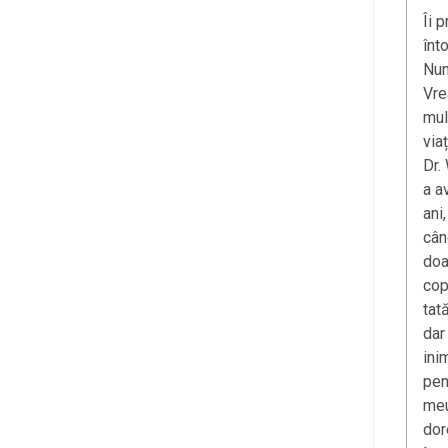
Îi 
înt
Num
Vre
mul
via
Dr.
a a
ani
cân
doa
cop
tat
dar
ini
pen
meu
dor