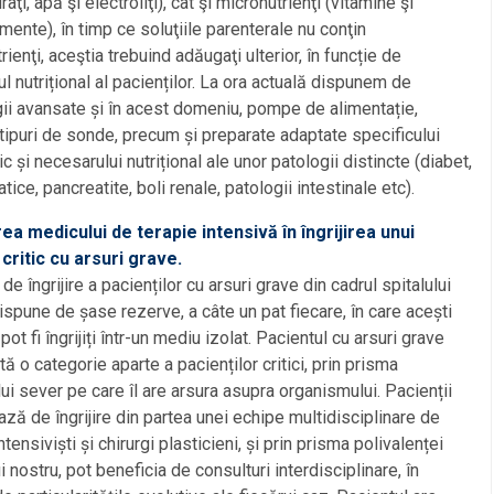
aţi, apă şi electroliţi), cât şi micronutrienţi (vitamine şi
mente), în timp ce soluţiile parenterale nu conţin
rienţi, aceştia trebuind adăugaţi ulterior, în funcție de
l nutrițional al pacienților. La ora actuală dispunem de
ii avansate și în acest domeniu, pompe de alimentație,
tipuri de sonde, precum și preparate adaptate specificului
c și necesarului nutrițional ale unor patologii distincte (diabet,
tice, pancreatite, boli renale, patologii intestinale etc).
ea medicului de terapie intensivă în îngrijirea unui
critic cu arsuri grave.
de îngrijire a pacienților cu arsuri grave din cadrul spitalului
ispune de șase rezerve, a câte un pat fiecare, în care acești
pot fi îngrijiți într-un mediu izolat. Pacientul cu arsuri grave
tă o categorie aparte a pacienților critici, prin prisma
ui sever pe care îl are arsura asupra organismului. Pacienții
ază de îngrijire din partea unei echipe multidisciplinare de
tensiviști și chirurgi plasticieni, și prin prisma polivalenței
i nostru, pot beneficia de consulturi interdisciplinare, în