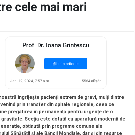
tre cele mai mari
Prof. Dr. Ioana Grințescu
Lista articole
Jan. 12, 2024, 7:57 a.m.
5564 afișări
noastră îngrijește pacienți extrem de gravi, mulți dintre
 venind prin transfer din spitale regionale, ceea ce
ne pregătirea în permanență pentru urgențe de o
gravitate. Secția este dotată cu aparatură modernă de
generație, obținută prin programe comune ale
ului Sănătății și ale Băncii Mondiale, dar și din resurse