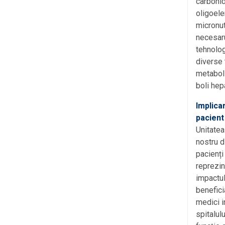
carbohidr
oligoele
micronut
necesaru
tehnolog
diverse 
metaboli
boli hepa
Implicar
pacient 
Unitatea 
nostru d
pacienți 
reprezin
impactul
benefici
medici in
spitalulu