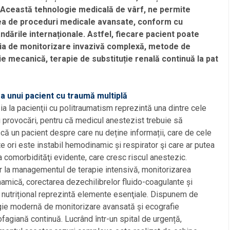
. Această tehnologie medicală de vârf, ne permite
ea de proceduri medicale avansate, conform cu
dările internaționale. Astfel, fiecare pacient poate
ia de monitorizare invazivă complexă, metode de
ție mecanică, terapie de substituție renală continuă la pat
rea unui pacient cu traumă multiplă
a la pacienţii cu politraumatism reprezintă una dintre cele
 provocări, pentru că medicul anestezist trebuie să
scă un pacient despre care nu deține informații, care de cele
e ori este instabil hemodinamic și respirator şi care ar putea
 comorbidităţi evidente, care cresc riscul anestezic.
r la managementul de terapie intensivă, monitorizarea
mică, corectarea dezechilibrelor fluido-coagulante și
 nutrițional reprezintă elemente esenţiale. Dispunem de
gie modernă de monitorizare avansată și ecografie
fagiană continuă. Lucrând într-un spital de urgență,