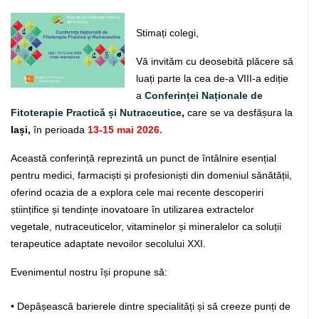
Stimați colegi,
Vǎ invitǎm cu deosebitǎ plǎcere sǎ
luați parte la cea de-a VIII-a ediție
a
Conferinței Naționale de
Fitoterapie Practicǎ și Nutraceutice
,
care se va desfǎșura la
Iași,
în perioada
13-15 mai 2026.
Aceastǎ conferințǎ reprezintǎ un punct de întâlnire esențial
pentru medici, farmaciști și profesioniști din domeniul sǎnǎtǎții,
oferind ocazia de a explora cele mai recente descoperiri
științifice și tendințe inovatoare în utilizarea extractelor
vegetale, nutraceuticelor, vitaminelor și mineralelor ca soluții
terapeutice adaptate nevoilor secolului XXI.
Evenimentul nostru își propune sǎ:
• Depǎșeascǎ barierele dintre specialitǎți și sǎ creeze punți de