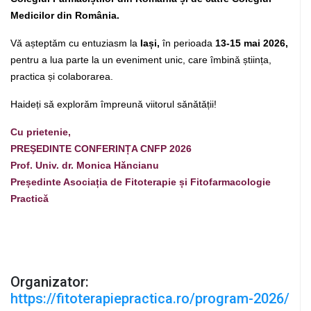
Medicilor din România.
Vǎ așteptǎm cu entuziasm la
Iași,
în perioada
13-15 mai 2026,
pentru a lua parte la un eveniment unic, care îmbinǎ știința,
practica și colaborarea.
Haideți sǎ explorǎm împreunǎ viitorul sǎnǎtǎții!
Cu prietenie,
PREŞEDINTE CONFERINȚA CNFP 2026
Prof. Univ. dr. Monica Hǎncianu
Președinte Asociația de Fitoterapie și Fitofarmacologie
Practicǎ
Organizator:
https://fitoterapiepractica.ro/program-2026/