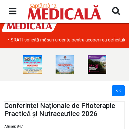
• SRATI solicită măsuri urgente pentru acoperirea deficitului d
<<
Conferinței Naționale de Fitoterapie
Practicǎ și Nutraceutice 2026
l
Afisari: 847