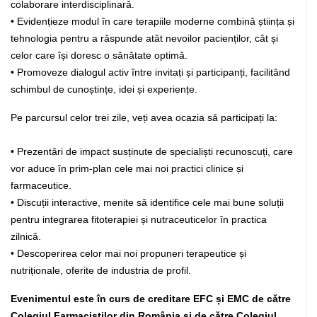
colaborare interdisciplinarǎ.
• Evidențieze modul în care terapiile moderne combinǎ știința și
tehnologia pentru a rǎspunde atât nevoilor pacienților, cât și
celor care își doresc o sǎnǎtate optimǎ.
• Promoveze dialogul activ între invitați și participanți, facilitând
schimbul de cunoștințe, idei și experiențe.
Pe parcursul celor trei zile, veți avea ocazia sǎ participați la:
• Prezentǎri de impact susținute de specialiști recunoscuți, care
vor aduce în prim-plan cele mai noi practici clinice și
farmaceutice.
• Discuții interactive, menite sǎ identifice cele mai bune soluții
pentru integrarea fitoterapiei și nutraceuticelor în practica
zilnicǎ.
• Descoperirea celor mai noi propuneri terapeutice și
nutriționale, oferite de industria de profil.
Evenimentul este în curs de creditare EFC și EMC de cǎtre
Colegiul Farmaciștilor din România și de cǎtre Colegiul