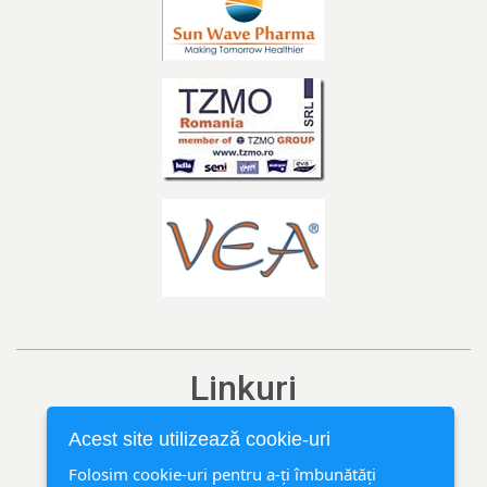
Linkuri
Ediția curentă
Acest site utilizează cookie-uri
Arhivă
Folosim cookie-uri pentru a-ți îmbunătăți