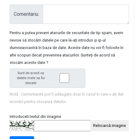
Comentariu:
Pentru a putea preveni atacurile de securitate de tip spam, avem
nevoie să stocăm datele pe care le-ați introdus și ip-ul
dumneavoastră în baza de date. Aceste date nu vor fi folosite în
alte scopuri decat prevenirea atacurilor. Sunteți de acord să
stocăm aceste date ?
Sunt de acord ca
datele mele sa fie
stocate
Notă : Comentariile pot fi adăugate doar în cazul în care v-ați dat
acordul pentru stocarea datelor
Introduceti textul din imagine
Reîncarcă imagine