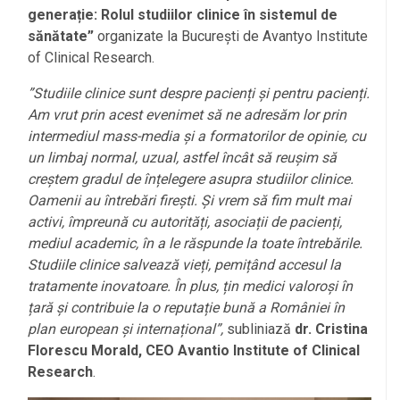
generație: Rolul studiilor clinice în sistemul de
sănătate”
organizate la București de Avantyo Institute
of Clinical Research.
”Studiile clinice sunt despre pacienți și pentru pacienți.
Am vrut prin acest evenimet să ne adresăm lor prin
intermediul mass-media și a formatorilor de opinie, cu
un limbaj normal, uzual, astfel încât să reușim să
creștem gradul de înțelegere asupra studiilor clinice.
Oamenii au întrebări firești. Și vrem să fim mult mai
activi, împreună cu autorități, asociații de pacienți,
mediul academic, în a le răspunde la toate întrebările.
Studiile clinice salvează vieți, pemițând accesul la
tratamente inovatoare. În plus, țin medici valoroși în
țară și contribuie la o reputație bună a României în
plan european și internațional”,
subliniază
dr. Cristina
Florescu Morald, CEO Avantio Institute of Clinical
Research
.