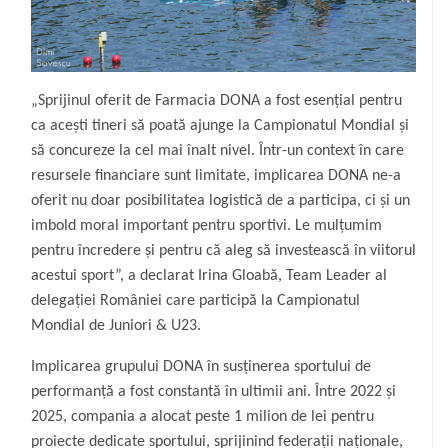
„Sprijinul oferit de Farmacia DONA a fost esențial pentru
ca acești tineri să poată ajunge la Campionatul Mondial și
să concureze la cel mai înalt nivel. Într-un context în care
resursele financiare sunt limitate, implicarea DONA ne-a
oferit nu doar posibilitatea logistică de a participa, ci și un
imbold moral important pentru sportivi. Le mulțumim
pentru încredere și pentru că aleg să investească în viitorul
acestui sport”, a declarat Irina Gloabă, Team Leader al
delegației României care participă la Campionatul
Mondial de Juniori & U23.
Implicarea grupului DONA în susținerea sportului de
performanță a fost constantă în ultimii ani. Între 2022 și
2025, compania a alocat peste 1 milion de lei pentru
proiecte dedicate sportului, sprijinind federații naționale,