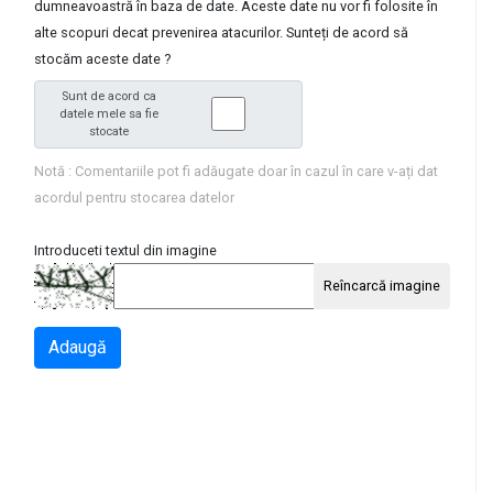
dumneavoastră în baza de date. Aceste date nu vor fi folosite în
alte scopuri decat prevenirea atacurilor. Sunteți de acord să
stocăm aceste date ?
Sunt de acord ca
datele mele sa fie
stocate
Notă : Comentariile pot fi adăugate doar în cazul în care v-ați dat
acordul pentru stocarea datelor
Introduceti textul din imagine
Reîncarcă imagine
Adaugă