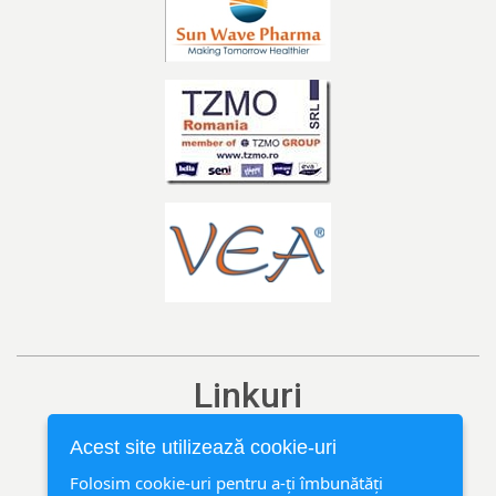
Linkuri
Ediția curentă
Acest site utilizează cookie-uri
Arhivă
Folosim cookie-uri pentru a-ți îmbunătăți