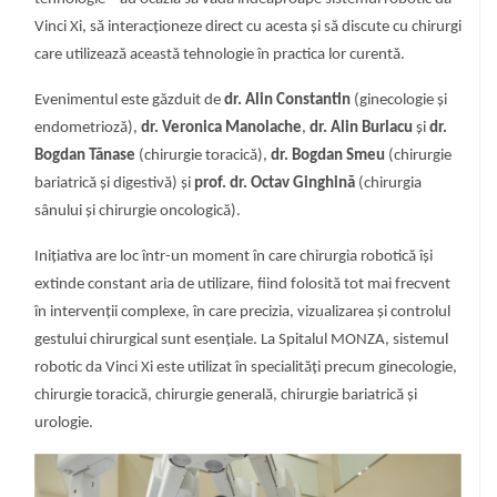
Vinci Xi, să interacționeze direct cu acesta și să discute cu chirurgi
care utilizează această tehnologie în practica lor curentă.
Evenimentul este găzduit de
dr.
Alin Constantin
(ginecologie și
endometrioză),
dr. Veronica Manolache
,
dr. Alin Burlacu
și
dr.
Bogdan Tănase
(chirurgie toracică),
dr. Bogdan Smeu
(chirurgie
bariatrică și digestivă) și
prof. dr. Octav Ginghină
(chirurgia
sânului și chirurgie oncologică).
Inițiativa are loc într-un moment în care chirurgia robotică își
extinde constant aria de utilizare, fiind folosită tot mai frecvent
în intervenții complexe, în care precizia, vizualizarea și controlul
gestului chirurgical sunt esențiale. La Spitalul MONZA, sistemul
robotic da Vinci Xi este utilizat în specialități precum ginecologie,
chirurgie toracică, chirurgie generală, chirurgie bariatrică și
urologie.