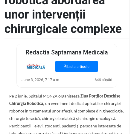
robotică abordarea
unor intervenții
chirurgicale complexe
Redactia Saptamana Medicala
Lista articole
June 3, 2026, 7:17 a.m.
646 afișări
Pe 2 iunie, Spitalul MONZA organizează
Ziua Porților Deschise –
Chirurgia Robotică
, un eveniment dedicat aplicațiilor chirurgiei
robotice în tratamentul unor afecțiuni complexe din ginecologie,
chirurgie toracică, chirurgie bariatrică și chirurgie oncologică.
Participanții – elevi, studenți, pacienți și persoane interesate de
tehnologie – au ocazia să vadă îndeaproape sistemul robotic da