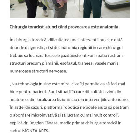
Chirurgia toracică: atunci când provocarea este anatomia
În chirurgia toracică, dificultatea unei intervenții nu este dată
doar de diagnostic, ci și de anatomia regiunii în care chirurgul
trebuie să lucreze. Toracele găzduiește într-un spațiu restrâns
structuri precum plămânii, esofagul, traheea, vasele mari și
numeroase structuri nervoase.
„Nu tehnologia în sine este miza, ci ce îți permite ea să faci mai
bine pentru pacient. Sunt situații în care dificultatea vine din
anatomie, din localizarea leziunii sau din intervențiile anterioare.
În astfel de cazuri, platforma robotică ne poate ajuta să păstrăm
o abordare microinvazivă și să lucrăm cu mai mult control”,
explică dr. Bogdan Tănase, medic primar chirurgie toracică în
cadrul MONZA ARES.