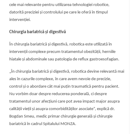
cele mai relevante pentru utilizarea tehnologiei robotice,
datorită preciziei și controlului pe care le oferă în timpul
intervenției.
Chirurgia bariatrică și digestivă
În chirurgia bariatrică și digestivă, robotica este utilizată în
intervenții complexe precum tratamentul obezității, herniile
hiatale și abdominale sau patologia de reflux gastroesofagian.
„În chirurgia bariatrică și digestivă, robotica devine relevantă mai
ales în cazurile complexe, în care avem nevoie de precizie,
control și o abordare cât mai puțin traumatică pentru pacient.
Nu vorbim doar despre reducerea ponderală, ci despre
tratamentul unor afecțiuni care pot avea impact major asupra
calității vieții și asupra comorbidităților asociate”, explică dr.
Bogdan Smeu, medic primar chirurgie generală și chirurgie
bariatrică în cadrul Spitalului MONZA.