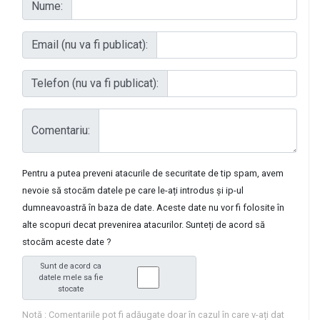
Nume:
Email (nu va fi publicat):
Telefon (nu va fi publicat):
Comentariu:
Pentru a putea preveni atacurile de securitate de tip spam, avem
nevoie să stocăm datele pe care le-ați introdus și ip-ul
dumneavoastră în baza de date. Aceste date nu vor fi folosite în
alte scopuri decat prevenirea atacurilor. Sunteți de acord să
stocăm aceste date ?
Sunt de acord ca
datele mele sa fie
stocate
Notă : Comentariile pot fi adăugate doar în cazul în care v-ați dat