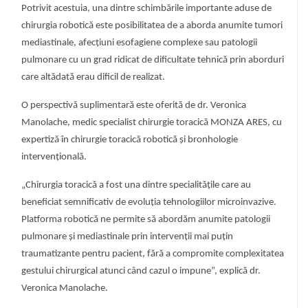
Potrivit acestuia, una dintre schimbările importante aduse de
chirurgia robotică este posibilitatea de a aborda anumite tumori
mediastinale, afecțiuni esofagiene complexe sau patologii
pulmonare cu un grad ridicat de dificultate tehnică prin aborduri
care altădată erau dificil de realizat.
O perspectivă suplimentară este oferită de dr. Veronica
Manolache, medic specialist chirurgie toracică MONZA ARES, cu
expertiză în chirurgie toracică robotică și bronhologie
intervențională.
„Chirurgia toracică a fost una dintre specialitățile care au
beneficiat semnificativ de evoluția tehnologiilor microinvazive.
Platforma robotică ne permite să abordăm anumite patologii
pulmonare și mediastinale prin intervenții mai puțin
traumatizante pentru pacient, fără a compromite complexitatea
gestului chirurgical atunci când cazul o impune”, explică dr.
Veronica Manolache.