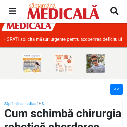
• SRATI solicită măsuri urgente pentru acoperirea deficitului d
<<
Săptămâna medicală
Stiri
Cum schimbă chirurgia
ș